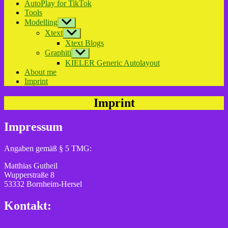
AutoPlay for TikTok
Tools
Modelling
Show
sub
Xtext
Show
menu
sub
Xtext Blogs
menu
Graphiti
Show
sub
KIELER Generic Autolayout
menu
About me
Imprint
Imprint
Impressum
Angaben gemäß § 5 TMG:
Matthias Gutheil
Wupperstraße 8
53332 Bornheim-Hersel
Kontakt: